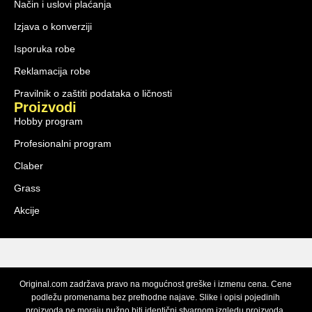
Način i uslovi plaćanja
Izjava o konverziji
Isporuka robe
Reklamacija robe
Pravilnik o zaštiti podataka o ličnosti
Proizvodi
Hobby program
Profesionalni program
Claber
Grass
Akcije
Original.com zadržava pravo na mogućnost greške i izmenu cena. Cene
podležu promenama bez prethodne najave. Slike i opisi pojedinih
proizvoda ne moraju nužno biti identični stvarnom izgledu proizvoda.