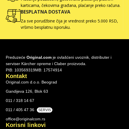
karticama, čekovima građana, plaćanje preko računa.
BESPLATNA DOSTAVA
Za sve porudžbine čija je vrednost preko 5.000 RSD,
vršimo besplatnu isporuku.
Preduzeće
Original.com
je ovlašćeni uvoznik, distributer i
serviser Kärcher opreme i Claber proizvoda.
PIB: 103569319
MB: 17574914
Kontakt
Original.com d.o.o. Beograd
Gandijeva 126, Blok 63
011 / 318 14 67
011 / 405 47 36
SERVIS
office@originalcom.rs
Korisni linkovi