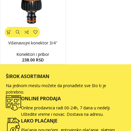
Višenavojni konektor 3/4″
Konektori i pribor
238.00
RSD
ŠIROK ASORTIMAN
Na jednom mestu možete da pronađete sve što ti je
potrebno.
ONLINE PRODAJA
Online prodavnica radi 00-24h, 7 dana u nedelji.
Uštedite vreme i novac. Dostava na adresu.
LAKO PLAĆANJE
Plaćanje pouzećem, gotovinsko plaćanje, platnim