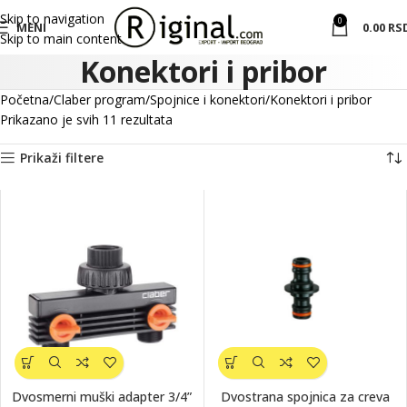
Skip to navigation
0
MENI
0.00
RS
Skip to main content
Konektori i pribor
Početna
Claber program
Spojnice i konektori
Konektori i pribor
Prikazano je svih 11 rezultata
Prikaži filtere
Dvosmerni muški adapter 3/4”
Dvostrana spojnica za creva