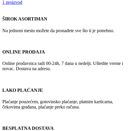
1 proizvod
ŠIROK ASORTIMAN
Na jednom mestu možete da pronađete sve što ti je potrebno.
ONLINE PRODAJA
Online prodavnica radi 00-24h, 7 dana u nedelji. Uštedite vreme i
novac. Dostava na adresu.
LAKO PLAĆANJE
Plaćanje pouzećem, gotovinsko plaćanje, platnim karticama,
čekovima građana, plaćanje preko računa.
BESPLATNA DOSTAVA