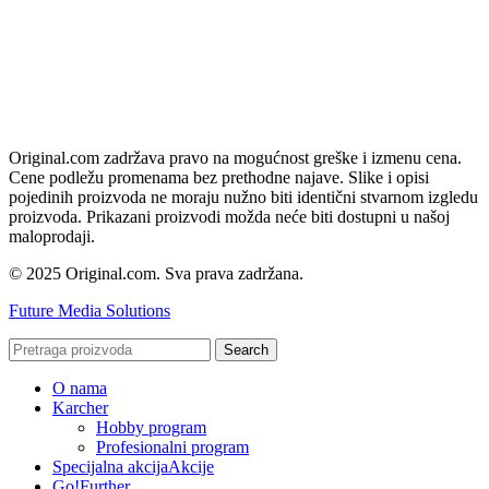
Original.com zadržava pravo na mogućnost greške i izmenu cena.
Cene podležu promenama bez prethodne najave. Slike i opisi
pojedinih proizvoda ne moraju nužno biti identični stvarnom izgledu
proizvoda. Prikazani proizvodi možda neće biti dostupni u našoj
maloprodaji.
© 2025 Original.com. Sva prava zadržana.
Future Media Solutions
Search
O nama
Karcher
Hobby program
Profesionalni program
Specijalna akcija
Akcije
Go!Further