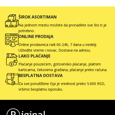
ŠIROK ASORTIMAN
Na jednom mestu možete da pronađete sve što ti je
potrebno.
ONLINE PRODAJA
Online prodavnica radi 00-24h, 7 dana u nedelji.
Uštedite vreme i novac. Dostava na adresu.
LAKO PLAĆANJE
Plaćanje pouzećem, gotovinsko plaćanje, platnim
karticama, čekovima građana, plaćanje preko računa.
BESPLATNA DOSTAVA
Za sve porudžbine čija je vrednost preko 5.000 RSD,
vršimo besplatnu isporuku.