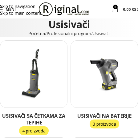
Skip to navigation
0
MENI
0.00
RS
Skip to main content
Usisivači
Početna
Profesionalni program
Usisivači
USISIVAČI SA ČETKAMA ZA
USISIVAČI NA BATERIJE
TEPIHE
3 proizvoda
4 proizvoda