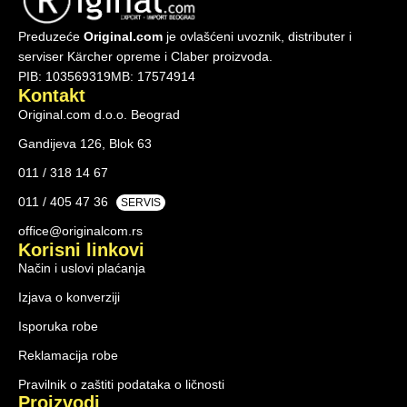
Preduzeće
Original.com
je ovlašćeni uvoznik, distributer i
serviser Kärcher opreme i Claber proizvoda.
PIB: 103569319
MB: 17574914
Kontakt
Original.com d.o.o. Beograd
Gandijeva 126, Blok 63
011 / 318 14 67
011 / 405 47 36
SERVIS
office@originalcom.rs
Korisni linkovi
Način i uslovi plaćanja
Izjava o konverziji
Isporuka robe
Reklamacija robe
Pravilnik o zaštiti podataka o ličnosti
Proizvodi