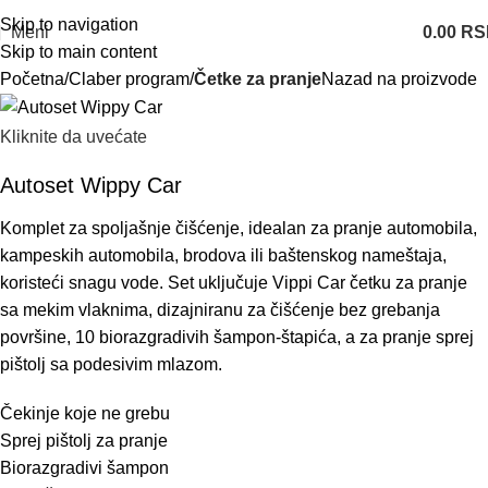
Skip to navigation
Meni
0.00
RS
Skip to main content
Početna
Claber program
Četke za pranje
Nazad na proizvode
Kliknite da uvećate
Autoset Wippy Car
Komplet za spoljašnje čišćenje, idealan za pranje automobila,
kampeskih automobila, brodova ili baštenskog nameštaja,
koristeći snagu vode. Set uključuje Vippi Car četku za pranje
sa mekim vlaknima, dizajniranu za čišćenje bez grebanja
površine, 10 biorazgradivih šampon-štapića, a za pranje sprej
pištolj sa podesivim mlazom.
Čekinje koje ne grebu
Sprej pištolj za pranje
Biorazgradivi šampon