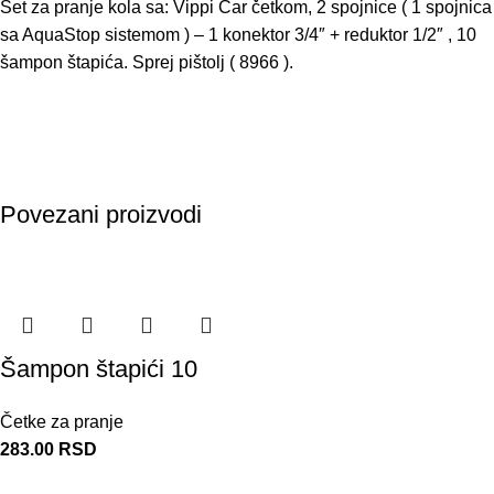
Set za pranje kola sa: Vippi Car četkom, 2 spojnice ( 1 spojnica
sa AquaStop sistemom ) – 1 konektor 3/4″ + reduktor 1/2″ , 10
šampon štapića. Sprej pištolj ( 8966 ).
Povezani proizvodi
Šampon štapići 10
Četke za pranje
283.00
RSD