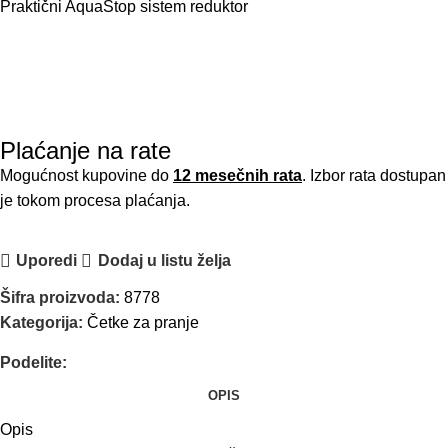
Praktični AquaStop sistem reduktor
Plaćanje na rate
Mogućnost kupovine do
12 mesečnih rata
. Izbor rata dostupan
je tokom procesa plaćanja.
Uporedi
Dodaj u listu želja
Šifra proizvoda:
8778
Kategorija:
Četke za pranje
Podelite:
OPIS
Opis