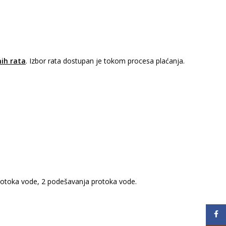
ih rata
. Izbor rata dostupan je tokom procesa plaćanja.
protoka vode, 2 podešavanja protoka vode.
Face