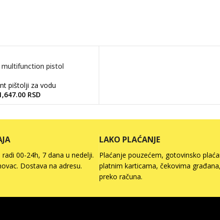
 multifunction pistol
nt pištolji za vodu
1,647.00
RSD
AJA
LAKO PLAĆANJE
radi 00-24h, 7 dana u nedelji.
Plaćanje pouzećem, gotovinsko plaća
novac. Dostava na adresu.
platnim karticama, čekovima građana,
preko računa.