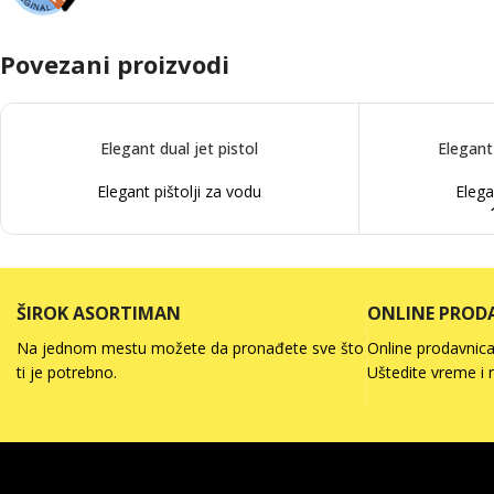
Povezani proizvodi
Elegant dual jet pistol
Elegant
Elegant pištolji za vodu
Elega
ŠIROK ASORTIMAN
ONLINE PROD
Na jednom mestu možete da pronađete sve što
Online prodavnica 
ti je potrebno.
Uštedite vreme i 