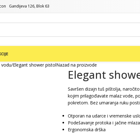
Gandijeva 126, Blok 63
CIJE
a vodu
Elegant shower pistol
Nazad na proizvode
Elegant showe
Savršen dizajn tuš pištolja, naročit
kojim prilagođavate malaz vode, po
pokretom. Bez umaranja ruku postiž
Otporan na udarce i vremenske usl
Podešavanje protoka i jačine mlaz
Ergonomska drška