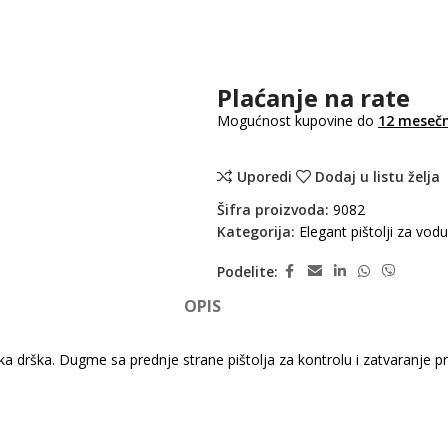
Plaćanje na rate
Mogućnost kupovine do
12 mesečn
Uporedi
Dodaj u listu želja
Šifra proizvoda:
9082
Kategorija:
Elegant pištolji za vodu
Podelite:
OPIS
ka drška. Dugme sa prednje strane pištolja za kontrolu i zatvaranje 