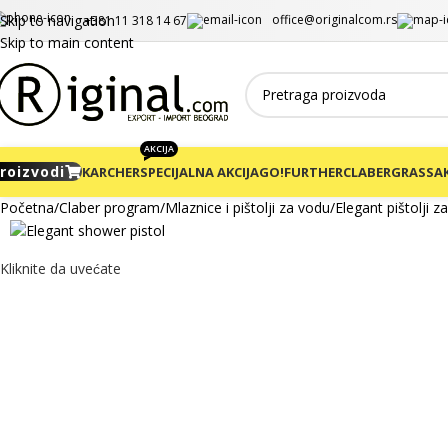
office@originalcom.rs
Skip to navigation
+381 11 318 14 67
Skip to main content
AKCIJA
roizvodi
KARCHER
SPECIJALNA AKCIJA
GO!FURTHER
CLABER
GRASS
AK
Početna
Claber program
Mlaznice i pištolji za vodu
Elegant pištolji z
Kliknite da uvećate