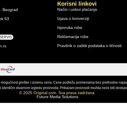
Korisni linkovi
Način i uslovi plaćanja
o. Beograd
Izjava o konverziji
ok 63
Isporuka robe
Reklamacija robe
SERVIS
Pravilnik o zaštiti podataka o ličnosti
m.rs
 mogućnost greške i izmenu cena. Cene podležu promenama bez prethodne najave. 
 identični stvarnom izgledu proizvoda. Prikazani proizvodi možda neće biti dostup
© 2025 Original.com. Sva prava zadržana.
Future Media Solutions