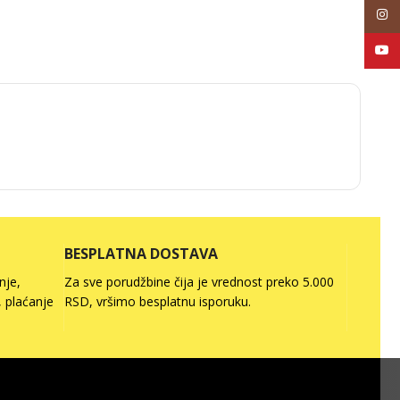
Inst
YouT
BESPLATNA DOSTAVA
nje,
Za sve porudžbine čija je vrednost preko 5.000
 plaćanje
RSD, vršimo besplatnu isporuku.