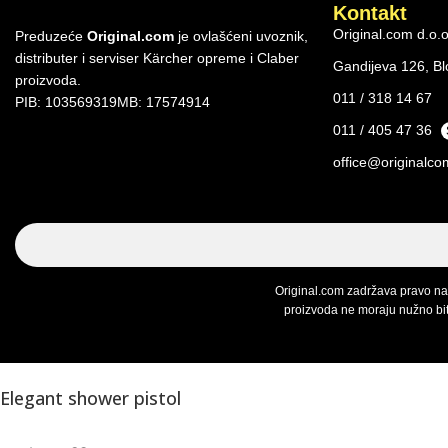
Kontakt
Original.com d.o.
Preduzeće
Original.com
je ovlašćeni uvoznik,
distributer i serviser Kärcher opreme i Claber
Gandijeva 126, Bl
proizvoda.
011 / 318 14 67
PIB: 103569319
MB: 17574914
011 / 405 47 36
office@originalco
Original.com zadržava pravo na
proizvoda ne moraju nužno biti
Elegant shower pistol