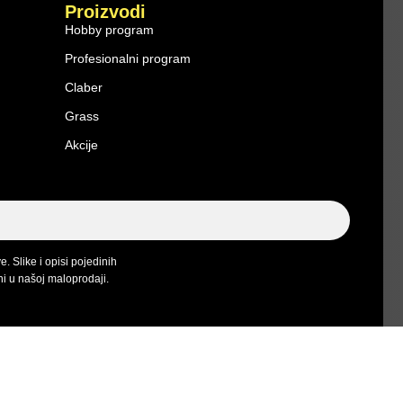
Proizvodi
Hobby program
Profesionalni program
Claber
Grass
Akcije
Slike i opisi pojedinih
ni u našoj maloprodaji.