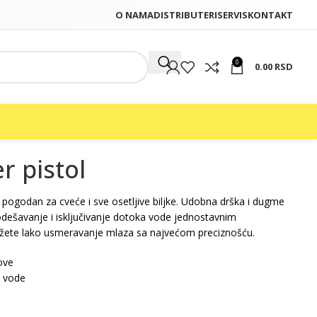
O NAMA
DISTRIBUTERI
SERVIS
KONTAKT
0
0.00
RSD
r pistol
o pogodan za cveće i sve osetljive biljke. Udobna drška i dugme
dešavanje i isključivanje dotoka vode jednostavnim
ete lako usmeravanje mlaza sa najvećom preciznošću.
ove
a vode