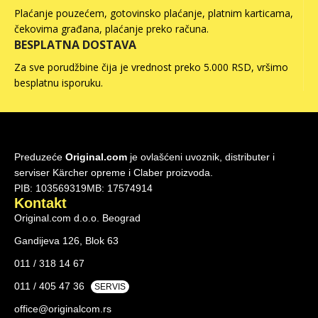
Plaćanje pouzećem, gotovinsko plaćanje, platnim karticama,
čekovima građana, plaćanje preko računa.
BESPLATNA DOSTAVA
Za sve porudžbine čija je vrednost preko 5.000 RSD, vršimo
besplatnu isporuku.
Preduzeće
Original.com
je ovlašćeni uvoznik, distributer i
serviser Kärcher opreme i Claber proizvoda.
PIB: 103569319
MB: 17574914
Kontakt
Original.com d.o.o. Beograd
Gandijeva 126, Blok 63
011 / 318 14 67
011 / 405 47 36
SERVIS
office@originalcom.rs