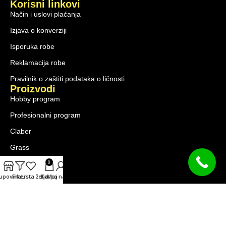
Korisni linkovi
Način i uslovi plaćanja
Izjava o konverziji
Isporuka robe
Reklamacija robe
Pravilnik o zaštiti podataka o ličnosti
Proizvodi
Hobby program
Profesionalni program
Claber
Grass
0
Akcije
upovina
Filteri
Lista želja
Korpa
Moj nalog
Original.com zadržava pravo na mogućnost greške i izmenu cena. Cene