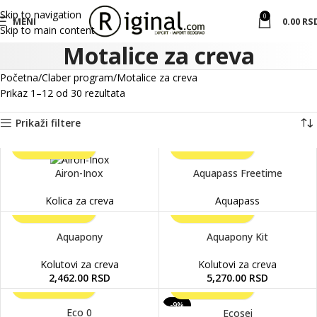
Skip to navigation
0
MENI
0.00
RS
Skip to main content
Motalice za creva
Početna
Claber program
Motalice za creva
Prikaz 1–12 od 30 rezultata
Prikaži filtere
Airon-Inox
Aquapass Freetime
Kolica za creva
Aquapass
Aquapony
Aquapony Kit
Kolutovi za creva
Kolutovi za creva
2,462.00
RSD
5,270.00
RSD
-9%
Eco 0
Ecosei