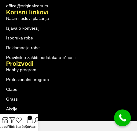
office@originalcom.rs
Korisni linkovi
Način i uslovi plaćanja
Izjava o konverziji
Isporuka robe
Reklamacija robe
Pravilnik o zaštiti podataka o ličnosti
Proizvodi
Hobby program
Profesionalni program
Claber
Grass
Akcije
0
upovina
Filteri
Lista želja
Korpa
Moj nalog