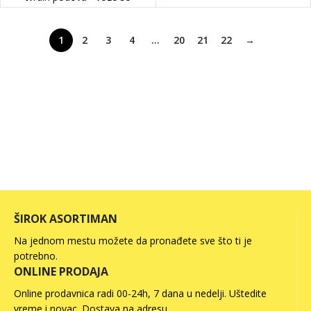
1
2
3
4
…
20
21
22
→
ŠIROK ASORTIMAN
Na jednom mestu možete da pronađete sve što ti je
potrebno.
ONLINE PRODAJA
Online prodavnica radi 00-24h, 7 dana u nedelji. Uštedite
vreme i novac. Dostava na adresu.