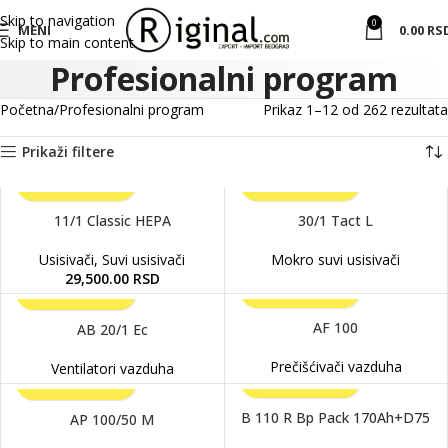
Skip to navigation
0
MENI
0.00
RS
Skip to main content
Profesionalni program
Početna
Profesionalni program
Prikaz 1–12 od 262 rezultata
Prikaži filtere
11/1 Classic HEPA
30/1 Tact L
Usisivači
,
Suvi usisivači
Mokro suvi usisivači
29,500.00
RSD
AF 100
AB 20/1 Ec
Prečišćivači vazduha
Ventilatori vazduha
B 110 R Bp Pack 170Ah+D75
AP 100/50 M