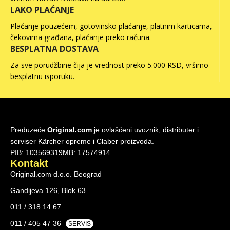
LAKO PLAĆANJE
Plaćanje pouzećem, gotovinsko plaćanje, platnim karticama,
čekovima građana, plaćanje preko računa.
BESPLATNA DOSTAVA
Za sve porudžbine čija je vrednost preko 5.000 RSD, vršimo
besplatnu isporuku.
Preduzeće
Original.com
je ovlašćeni uvoznik, distributer i
serviser Kärcher opreme i Claber proizvoda.
PIB: 103569319
MB: 17574914
Kontakt
Original.com d.o.o. Beograd
Gandijeva 126, Blok 63
011 / 318 14 67
011 / 405 47 36
SERVIS