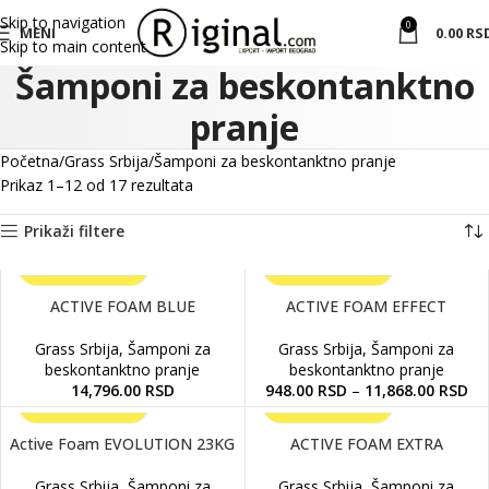
Skip to navigation
0
MENI
0.00
RS
Skip to main content
Šamponi za beskontanktno
pranje
Početna
Grass Srbija
Šamponi za beskontanktno pranje
Prikaz 1–12 od 17 rezultata
Prikaži filtere
ACTIVE FOAM BLUE
ACTIVE FOAM EFFECT
Grass Srbija
,
Šamponi za
Grass Srbija
,
Šamponi za
beskontanktno pranje
beskontanktno pranje
14,796.00
RSD
948.00
RSD
–
11,868.00
RSD
Active Foam EVOLUTION 23KG
ACTIVE FOAM EXTRA
Grass Srbija
,
Šamponi za
Grass Srbija
,
Šamponi za