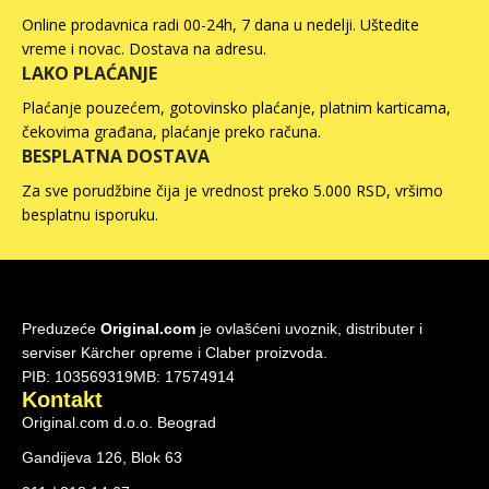
Online prodavnica radi 00-24h, 7 dana u nedelji. Uštedite
vreme i novac. Dostava na adresu.
LAKO PLAĆANJE
Plaćanje pouzećem, gotovinsko plaćanje, platnim karticama,
čekovima građana, plaćanje preko računa.
BESPLATNA DOSTAVA
Za sve porudžbine čija je vrednost preko 5.000 RSD, vršimo
besplatnu isporuku.
Preduzeće
Original.com
je ovlašćeni uvoznik, distributer i
serviser Kärcher opreme i Claber proizvoda.
PIB: 103569319
MB: 17574914
Kontakt
Original.com d.o.o. Beograd
Gandijeva 126, Blok 63