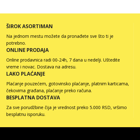
ŠIROK ASORTIMAN
Na jednom mestu možete da pronađete sve što ti je
potrebno.
ONLINE PRODAJA
Online prodavnica radi 00-24h, 7 dana u nedelji. Uštedite
vreme i novac. Dostava na adresu.
LAKO PLAĆANJE
Plaćanje pouzećem, gotovinsko plaćanje, platnim karticama,
čekovima građana, plaćanje preko računa.
BESPLATNA DOSTAVA
Za sve porudžbine čija je vrednost preko 5.000 RSD, vršimo
besplatnu isporuku.