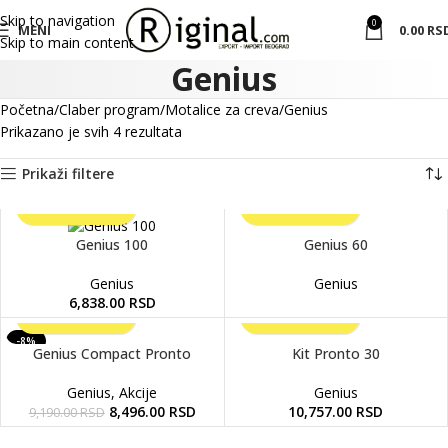
Skip to navigation
0
MENI
0.00
RS
Skip to main content
Genius
Početna
Claber program
Motalice za creva
Genius
Prikazano je svih 4 rezultata
Prikaži filtere
Genius 100
Genius 60
Genius
Genius
6,838.00
RSD
-8%
Genius Compact Pronto
Kit Pronto 30
Genius
,
Akcije
Genius
8,496.00
RSD
10,757.00
RSD
9,190.00
RSD