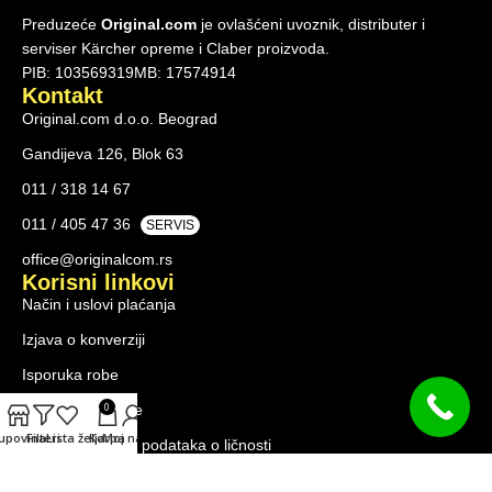
Preduzeće
Original.com
je ovlašćeni uvoznik, distributer i
serviser Kärcher opreme i Claber proizvoda.
PIB: 103569319
MB: 17574914
Kontakt
Original.com d.o.o. Beograd
Gandijeva 126, Blok 63
011 / 318 14 67
011 / 405 47 36
SERVIS
office@originalcom.rs
Korisni linkovi
Način i uslovi plaćanja
Izjava o konverziji
Isporuka robe
0
Reklamacija robe
upovina
Filteri
Lista želja
Korpa
Moj nalog
Pravilnik o zaštiti podataka o ličnosti
Proizvodi
Hobby program